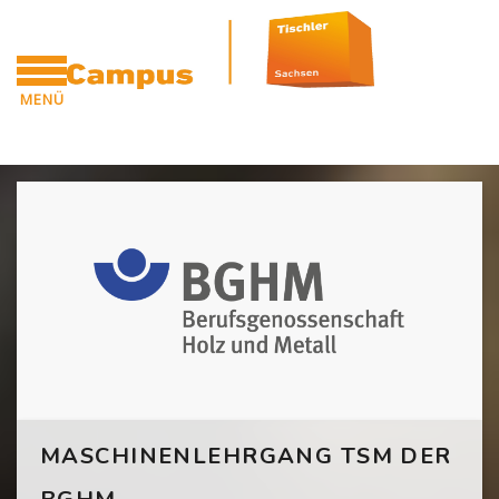
Zum Hauptinhalt
MENÜ
CAMPUS
Blöcke
[Cocoon] Custom HTML überspringen
MASCHINENLEHRGANG TSM DER