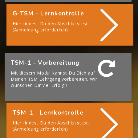
G-TSM - Lernkontrolle
Hier findest Du den Abschlusstest.
(Anmeldung erforderlich)
[Cocoon] Boxes überspringen
TSM-1 - Vorbereitung
Mit diesem Modul kannst Du Dich auf
Deinen TSM Lehrgang vorbereiten. Wir
wünschen Dir viel Erfolg !
TSM-1 - Lernkontrolle
Hier findest Du den Abschlusstest.
(Anmeldung erforderlich)