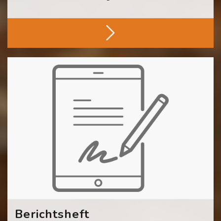
[Cocoon] About (Text with Image) überspringen
Berichtsheft