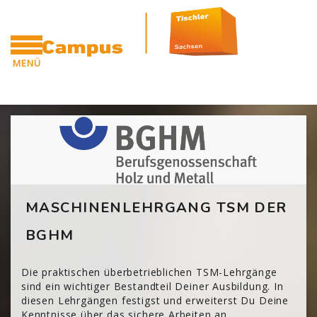
Zum Hauptinhalt
MENÜ
CAMPUS
Blöcke
[Cocoon] Custom HTML überspringen
MASCHINENLEHRGANG TSM DER
BGHM
Die praktischen überbetrieblichen TSM-Lehrgänge
sind ein wichtiger Bestandteil Deiner Ausbildung. In
diesen Lehrgängen festigst und erweiterst Du Deine
Kenntnisse über das sichere Arbeiten an