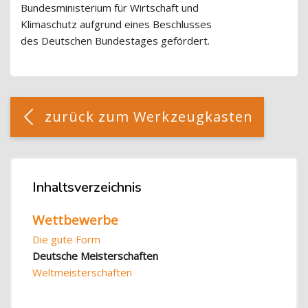
Bundesministerium für Wirtschaft und
Klimaschutz aufgrund eines Beschlusses
des Deutschen Bundestages gefördert.
Blöcke
[Cocoon] Custom HTML überspringen
zurück zum Werkzeugkasten
Blöcke
Inhaltsverzeichnis
Inhaltsverzeichnis überspringen
Wettbewerbe
Die gute Form
Deutsche Meisterschaften
Weltmeisterschaften