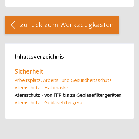
Blöcke
[Cocoon] Custom HTML überspringen
zurück zum Werkzeugkasten
Blöcke
Inhaltsverzeichnis
Inhaltsverzeichnis überspringen
Sicherheit
Arbeitsplatz, Arbeits- und Gesundheitsschutz
Atemschutz - Halbmaske
Atemschutz - von FFP bis zu Gebläsefiltergeräten
Atemschutz - Gebläsefiltergerät
Blöcke